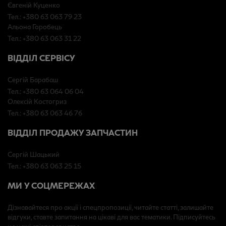
Євгеній Куценко
Тел.: +380 63 063 79 23
Альона Горобець
Тел.: +380 63 063 31 22
ВІДДІЛ СЕРВІСУ
Сергій Барабаш
Тел.: +380 63 064 06 04
Олексій Костогриз
Тел.: +380 63 063 46 76
ВІДДІЛ ПРОДАЖУ ЗАПЧАСТИН
Сергій Шацький
Тел.: +380 63 063 25 15
МИ У СОЦМЕРЕЖАХ
Дізнавайтеся про акції і спецпропозиції, читайте статті, залишайте
відгуки, ставте запитання на цікаві для вас тематики. Підписуйтесь