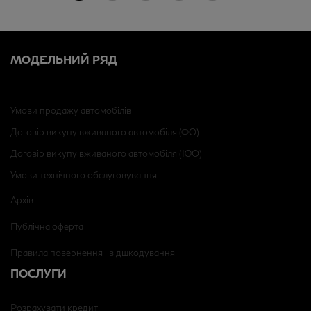
МОДЕЛЬНИЙ РЯД
Умови продажу автомобілів
Договір викупу вживаного автомобіля (ФО)
Договір викупу вживаного автомобіля (ЮО)
Умови технічного обслуговування
Архів
Публічна оферта
Правила повернення і відшкодування
ПОСЛУГИ
Розрахувати кредит