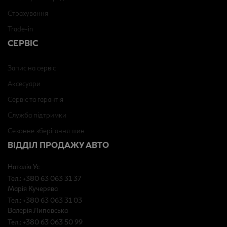
Страхування
Trade-in
СЕРВІС
Запис на сервіс
Аксесуари
Сервіс та гарантія
Служба підтримки
Сезонне зберігання шин
ВІДДІЛ ПРОДАЖУ АВТО
Наталія Ус
Тел.: +380 63 063 31 37
Марія Кучерява
Тел.: +380 63 063 31 03
Валерія Липовська
Тел.: +380 63 063 50 99