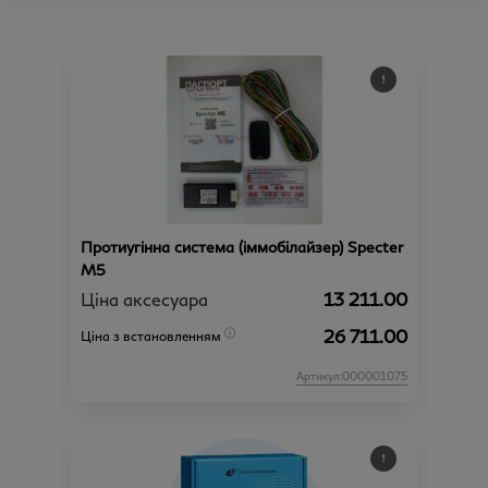
Протиугінна система (іммобілайзер) Specter
М5
Ціна аксесуара
13 211.00
26 711.00
Ціна з встановленням
Артикул:000001075