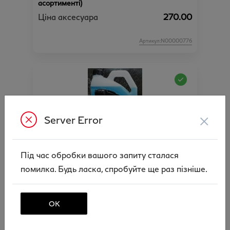
асортименті)
Ціна аксесуара
270.00
Артикул:N00000776
×
Server Error
Під час обробки вашого запиту сталася
Рідина склоомивача VIDI (-22С зимова), 4
помилка. Будь ласка, спробуйте ще раз пізніше.
літри
Ціна аксесуара
299.00
ОК
Артикул:N00000777