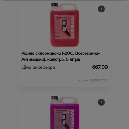
Рідина склоомивача (-20С, Всесезонна-
Антимошка), каністра, 5 літрів
Ціна аксесуара
667.00
Артикул:N00000778