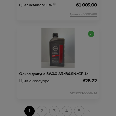
61 009.00
Ціна з встановленням
Артикул:N00000780
Олива двигуна 5W40 A3/B4.SN/CF 1л
Ціна аксесуара
628.22
Артикул:N00000782
1
2
3
4
5