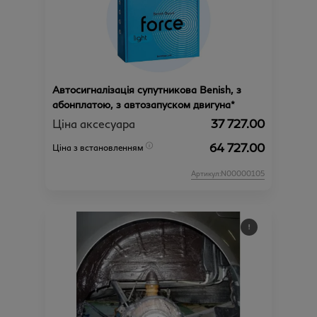
Автосигналізація супутникова Benish, з
абонплатою, з автозапуском двигуна*
Ціна аксесуара
37 727.00
64 727.00
Ціна з встановленням
Артикул:N00000105