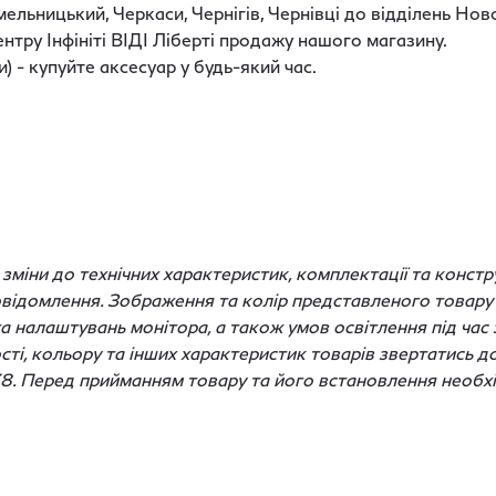
Хмельницький, Черкаси, Чернігів, Чернівці до відділень Н
нтру Інфініті ВІДІ Ліберті продажу нашого магазину.
 - купуйте аксесуар у будь-який час.
міни до технічних характеристик, комплектації та констру
відомлення. Зображення та колір представленого товару 
 та налаштувань монітора, а також умов освітлення під ча
ості, кольору та інших характеристик товарів звертатись д
38. Перед прийманням товару та його встановлення необхі