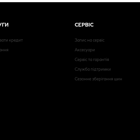
УГИ
СЕРВІС
вати кредит
Запис на сервіс
ання
Аксесуари
Сервіс та гарантія
Служба підтримки
Сезонне зберігання шин