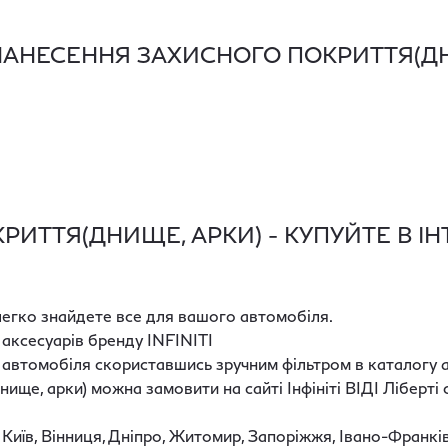
НАНЕСЕННЯ ЗАХИСНОГО ПОКРИТТЯ(ДН
ТТЯ(ДНИЩЕ, АРКИ) - КУПУЙТЕ В ІНТЕ
и легко знайдете все для вашого автомобіля.
 аксесуарів бренду INFINITI
 автомобіля скориставшись зручним фільтром в каталогу 
ище, арки) можна замовити на сайті Інфініті ВІДІ Ліберт
 Київ, Вінниця, Дніпро, Житомир, Запоріжжя, Івано-Франкі