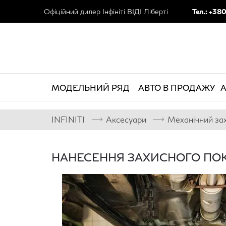
Офіційний дилер Інфініті ВІДІ Ліберті
Тел.: +38
МОДЕЛЬНИЙ РЯД
АВТО В ПРОДАЖУ
А
⟶
⟶
INFINITI
Аксесуари
Механічний за
НАНЕСЕННЯ ЗАХИСНОГО ПОК