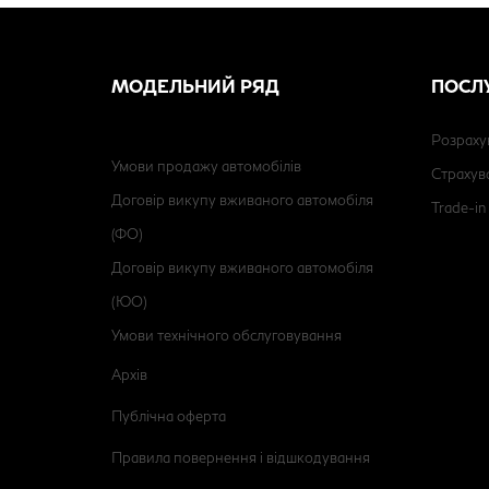
МОДЕЛЬНИЙ РЯД
ПОСЛ
Розраху
Умови продажу автомобілів
Страхув
Договір викупу вживаного автомобіля
Trade-in
(ФО)
Договір викупу вживаного автомобіля
(ЮО)
Умови технічного обслуговування
Архів
Публічна оферта
Правила повернення і відшкодування