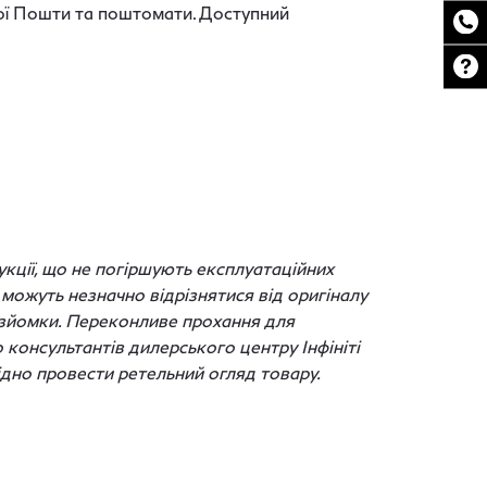
ової Пошти та поштомати. Доступний
кції, що не погіршують експлуатаційних
можуть незначно відрізнятися від оригіналу
с зйомки. Переконливе прохання для
о консультантів дилерського центру Інфініті
дно провести ретельний огляд товару.