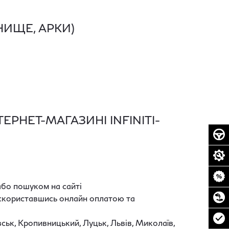
ИЩЕ, АРКИ)
РНЕТ-МАГАЗИНІ INFINITI-
або пошуком на сайті
і скориставшись онлайн оплатою та
вськ, Кропивницький, Луцьк, Львів, Миколаїв,