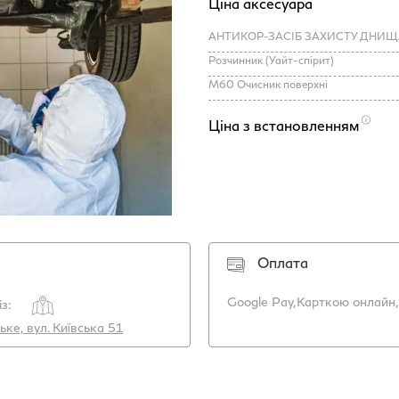
Ціна аксесуара
Розчинник (Уайт-спірит)
M60 Очисник поверхні
Ціна з встановленням
Оплата
Google Pay,
Карткою онлайн,
з:
ьке, вул. Київська 51