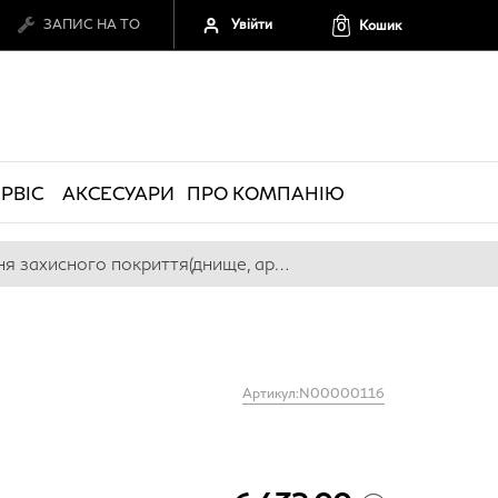
Увійти
ЗАПИС НА ТО
Кошик
0
РВІС
АКСЕСУАРИ
ПРО КОМПАНІЮ
Нанесення захисного покриття(днище, арки)
Артикул:N00000116