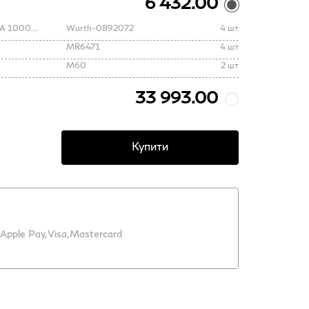
6 432.00
АНТИКОР-ЗАСІБ ЗАХИСТУ ДНИЩА 1000МЛ.
Wurth-0892072
4 шт
MR6471
4 шт
M60
2 шт
33 993.00
Купити
Apple Pay,
Visa,
Mastercard