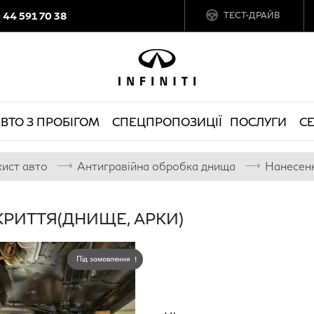
0 44 591 70 38
ТЕСТ-ДРАЙВ
ВТО З ПРОБІГОМ
СПЕЦПРОПОЗИЦІЇ
ПОСЛУГИ
СЕ
⟶
⟶
хист авто
Антигравійна обробка днища
РИТТЯ(ДНИЩЕ, АРКИ)
Під замовлення