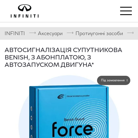
⟶
⟶
⟶
INFINITI
Аксесуари
Протиугонні засоби
АВТОСИГНАЛІЗАЦІЯ СУПУТНИКОВА
BENISH, З АБОНПЛАТОЮ, З
АВТОЗАПУСКОМ ДВИГУНА*
Під замовлення