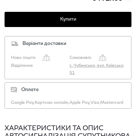
Купити
Варіанти доставки
Нова пошта
Самовивіз:
Відділення
с. Чубинське, вул. Київська
51
Оплата
Google Pay,
Карткою онлайн,
Apple Pay,
Visa,
Mastercard
ХАРАКТЕРИСТИКИ ТА ОПИС
АВТОСИГНАЛІЗАЦІЯ СУПУТНИКОВА