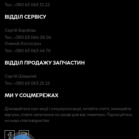
Тел.: +380 63 063 31 22
ВІДДІЛ СЕРВІСУ
Сергій Барабаш
Тел.: +380 63 064 06 04
Олексій Костогриз
Тел.: +380 63 063 46 76
ВІДДІЛ ПРОДАЖУ ЗАПЧАСТИН
Сергій Шацький
Тел.: +380 63 063 25 15
МИ У СОЦМЕРЕЖАХ
Дізнавайтеся про акції і спецпропозиції, читайте статті, залишайте
відгуки, ставте запитання на цікаві для вас тематики. Підписуйтесь
на наші співтовариства