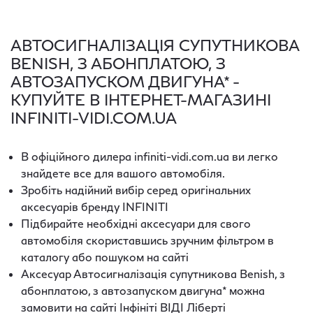
АВТОСИГНАЛІЗАЦІЯ СУПУТНИКОВА
BENISH, З АБОНПЛАТОЮ, З
АВТОЗАПУСКОМ ДВИГУНА* -
КУПУЙТЕ В ІНТЕРНЕТ-МАГАЗИНІ
INFINITI-VIDI.COM.UA
В офіційного дилера infiniti-vidi.com.ua ви легко
знайдете все для вашого автомобіля.
Зробіть надійний вибір серед оригінальних
аксесуарів бренду INFINITI
Підбирайте необхідні аксесуари для свого
автомобіля скориставшись зручним фільтром в
каталогу або пошуком на сайті
Аксесуар Автосигналізація супутникова Benish, з
абонплатою, з автозапуском двигуна* можна
замовити на сайті Інфініті ВІДІ Ліберті