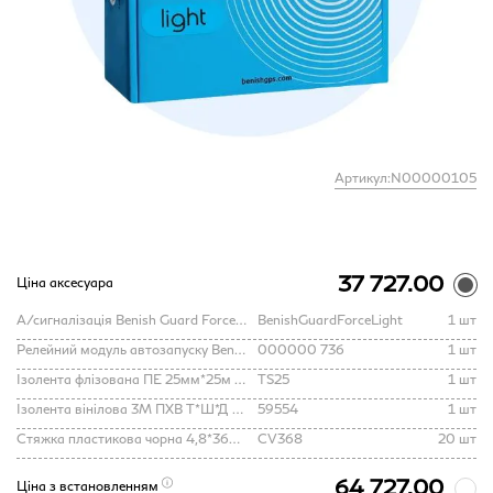
Артикул:N00000105
37 727.00
Ціна аксесуара
А/сигналізація Benish Guard Force Light Абонентське обслуговування 639 грн
BenishGuardForceLight
1 шт
Релейний модуль автозапуску Benish Guard Force Power module
000000 736
1 шт
Ізолента флізована ПЕ 25мм*25м tesa rag tape TS-25/
TS25
1 шт
Ізолента вінілова 3М ПХВ Т*Ш*Д 0,13ммх19ммх20м
59554
1 шт
Стяжка пластикова чорна 4,8*368 (УП 100 ШТ)/
CV368
20 шт
64 727.00
Ціна з встановленням