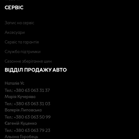
СЕРВІС
Запис на сервіс
Аксесуари
Сервіс та гарантія
Служба підтримки
Сезонне зберігання шин
ВІДДІЛ ПРОДАЖУ АВТО
Наталія Ус
Тел.: +380 63 063 31 37
Марія Кучерява
Тел.: +380 63 063 31 03
Валерія Липовська
Тел.: +380 63 063 50 99
Євгеній Куценко
Тел.: +380 63 063 79 23
Альона Горобець