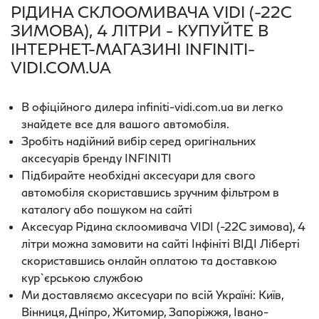
РІДИНА СКЛООМИВАЧА VIDI (-22С
ЗИМОВА), 4 ЛІТРИ - КУПУЙТЕ В
ІНТЕРНЕТ-МАГАЗИНІ INFINITI-
VIDI.COM.UA
В офіційного дилера infiniti-vidi.com.ua ви легко
знайдете все для вашого автомобіля.
Зробіть надійний вибір серед оригінальних
аксесуарів бренду INFINITI
Підбирайте необхідні аксесуари для свого
автомобіля скориставшись зручним фільтром в
каталогу або пошуком на сайті
Аксесуар Рідина склоомивача VIDI (-22С зимова), 4
літри можна замовити на сайті Інфініті ВІДІ Ліберті
скориставшись онлайн оплатою та доставкою
кур`єрською службою
Ми доставляємо аксесуари по всій Україні: Київ,
Вінниця, Дніпро, Житомир, Запоріжжя, Івано-