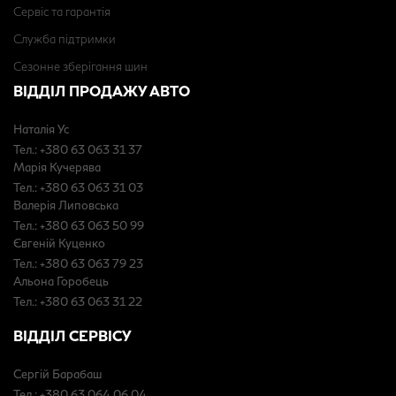
Сервіс та гарантія
Служба підтримки
Сезонне зберігання шин
ВІДДІЛ ПРОДАЖУ АВТО
Наталія Ус
Тел.: +380 63 063 31 37
Марія Кучерява
Тел.: +380 63 063 31 03
Валерія Липовська
Тел.: +380 63 063 50 99
Євгеній Куценко
Тел.: +380 63 063 79 23
Альона Горобець
Тел.: +380 63 063 31 22
ВІДДІЛ СЕРВІСУ
Сергій Барабаш
Тел.: +380 63 064 06 04