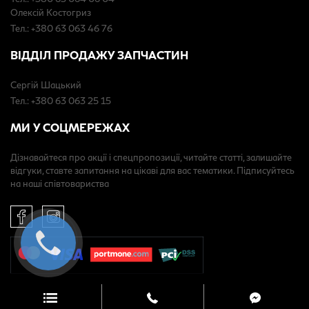
Олексій Костогриз
Тел.: +380 63 063 46 76
ВІДДІЛ ПРОДАЖУ ЗАПЧАСТИН
Сергій Шацький
Тел.: +380 63 063 25 15
МИ У СОЦМЕРЕЖАХ
Дізнавайтеся про акції і спецпропозиції, читайте статті, залишайте
відгуки, ставте запитання на цікаві для вас тематики. Підписуйтесь
на наші співтовариства
© 2026 “Інфініті ВІДІ Ліберті”. Всі права захищені