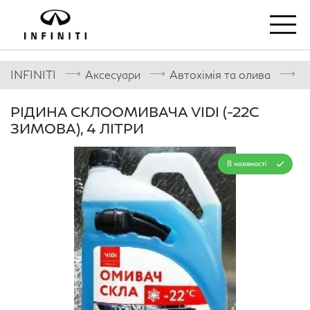
⟶
⟶
⟶
INFINITI
Аксесуари
Автохімія та олива
А
РІДИНА СКЛООМИВАЧА VIDI (-22С
ЗИМОВА), 4 ЛІТРИ
В наявності