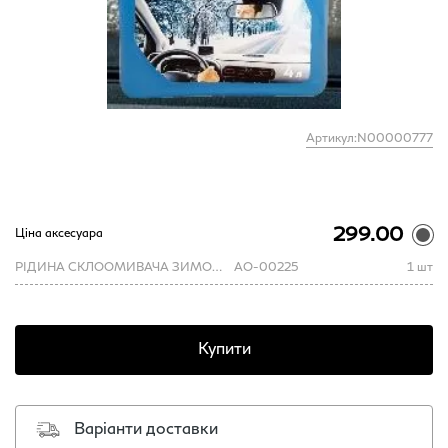
Артикул:N00000777
299.00
Ціна аксесуара
РІДИНА СКЛООМИВАЧА ЗИМОВА ViDi -22 4л./
AO-00225
1 шт
Купити
Варіанти доставки