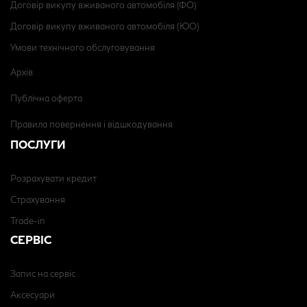
Договір викупу вживаного автомобіля (ФО)
Договір викупу вживаного автомобіля (ЮО)
Умови технічного обслуговування
Архів
Публічна оферта
Правила повернення і відшкодування
ПОСЛУГИ
Розрахувати кредит
Страхування
Trade-in
СЕРВІС
Запис на сервіс
Аксесуари