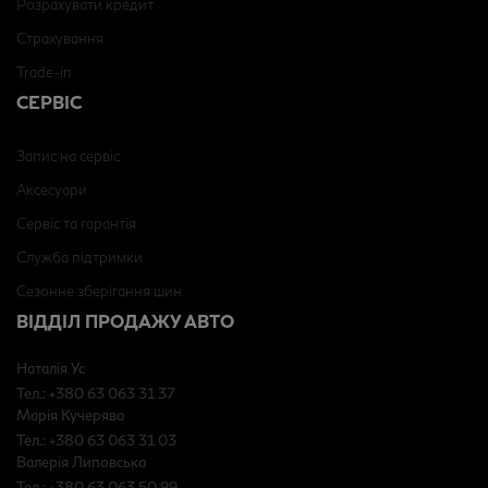
Розрахувати кредит
Страхування
Trade-in
СЕРВІС
Запис на сервіс
Аксесуари
Сервіс та гарантія
Служба підтримки
Сезонне зберігання шин
ВІДДІЛ ПРОДАЖУ АВТО
Наталія Ус
Тел.: +380 63 063 31 37
Марія Кучерява
Тел.: +380 63 063 31 03
Валерія Липовська
Тел.: +380 63 063 50 99