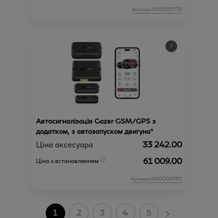
Артикул:N00000779
Автосигналізація Gazer GSM/GPS з
додатком, з автозапуском двигуна*
Ціна аксесуара
33 242.00
61 009.00
Ціна з встановленням
Артикул:N00000780
1
2
3
4
5