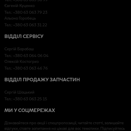
Євгеній Куценко
Тел.: +380 63 063 79 23
Альона Горобець
Тел.: +380 63 063 31 22
ВІДДІЛ СЕРВІСУ
Сергій Барабаш
Тел.: +380 63 064 06 04
Олексій Костогриз
Тел.: +380 63 063 46 76
ВІДДІЛ ПРОДАЖУ ЗАПЧАСТИН
Сергій Шацький
Тел.: +380 63 063 25 15
МИ У СОЦМЕРЕЖАХ
Дізнавайтеся про акції і спецпропозиції, читайте статті, залишайте
відгуки, ставте запитання на цікаві для вас тематики. Підписуйтесь