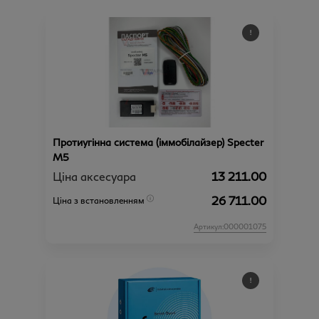
Протиугінна система (іммобілайзер) Specter
М5
Ціна аксесуара
13 211.00
26 711.00
Ціна з встановленням
Артикул:000001075