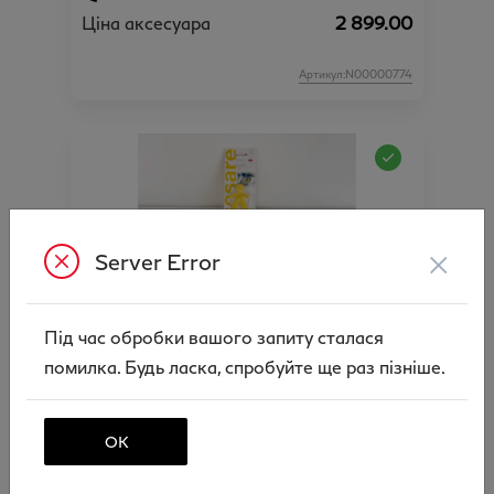
Ціна аксесуара
2 899.00
Артикул:N00000774
×
Server Error
Освіжувач повітря автомобільний Cesare (в
Під час обробки вашого запиту сталася
асортименті)
помилка. Будь ласка, спробуйте ще раз пізніше.
Ціна аксесуара
270.00
Артикул:N00000776
ОК