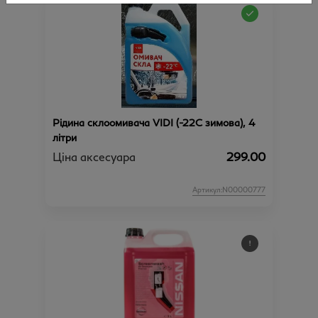
Рідина склоомивача VIDI (-22С зимова), 4
літри
Ціна аксесуара
299.00
Артикул:N00000777