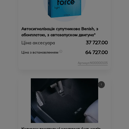
Автосигналізація супутникова Benish, з
абонплатою, з автозапуском двигуна*
Ціна аксесуара
37 727.00
64 727.00
Ціна з встановленням
Артикул:N00000105
Килимки текстильні комплект 4шт. колір