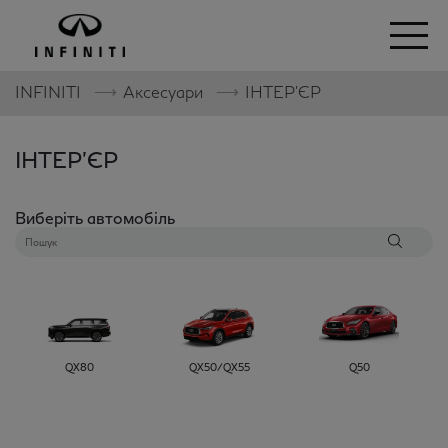
⟶
⟶
INFINITI
Аксесуари
ІНТЕР'ЄР
ІНТЕР'ЄР
Виберіть автомобіль
QX80
QX50/QX55
Q50