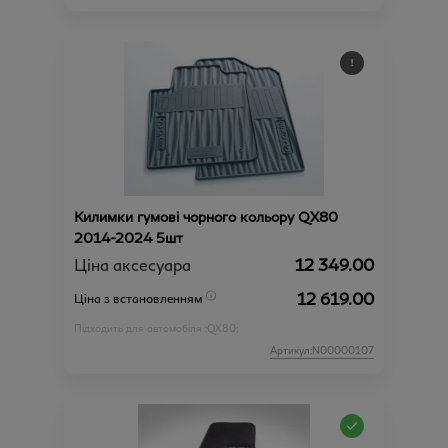
Килимки гумові чорного кольору QX80
2014-2024 5шт
Ціна аксесуара
12 349.00
12 619.00
Ціна з встановленням
Підходить для автомобіля :
QX80;
Артикул:N00000107