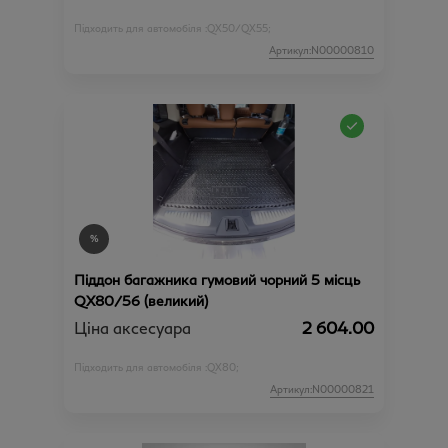
Підходить для автомобіля :
QX50/QX55;
Артикул:N00000810
Піддон багажника гумовий чорний 5 місць
QX80/56 (великий)
Ціна аксесуара
2 604.00
Підходить для автомобіля :
QX80;
Артикул:N00000821