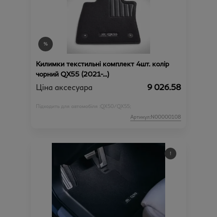
Килимки текстильні комплект 4шт. колір
чорний QX55 (2021-...)
Ціна аксесуара
9 026.58
Підходить для автомобіля :
QX50/QX55;
Артикул:N00000108