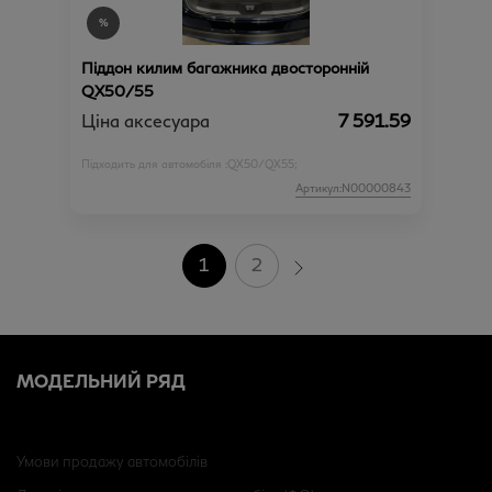
Піддон килим багажника двосторонній
QX50/55
Ціна аксесуара
7 591.59
Підходить для автомобіля :
QX50/QX55;
Артикул:N00000843
1
2
МОДЕЛЬНИЙ РЯД
Умови продажу автомобілів