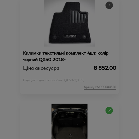
Килимки текстильні комплект 4шт. колір
чорний QX50 2018-
Ціна аксесуара
8 852.00
Підходить для автомобіля :
QX50/QX55;
Артикул:N00000826