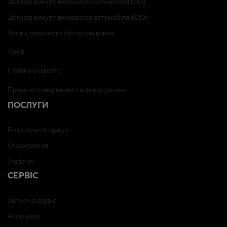
Договір викупу вживаного автомобіля (ФО)
Договір викупу вживаного автомобіля (ЮО)
Умови технічного обслуговування
Архів
Публічна оферта
Правила повернення і відшкодування
ПОСЛУГИ
Розрахувати кредит
Страхування
Trade-in
СЕРВІС
Запис на сервіс
Аксесуари