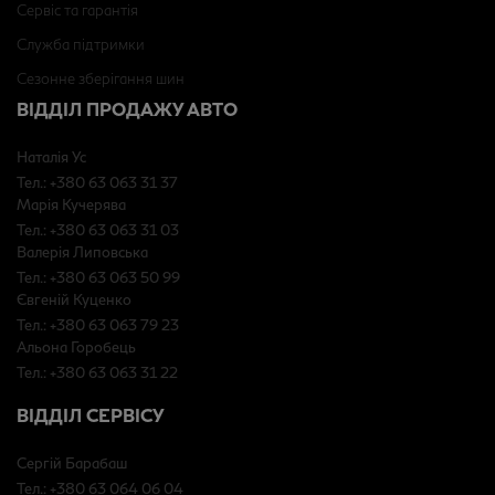
Сервіс та гарантія
Служба підтримки
Сезонне зберігання шин
ВІДДІЛ ПРОДАЖУ АВТО
Наталія Ус
Тел.: +380 63 063 31 37
Марія Кучерява
Тел.: +380 63 063 31 03
Валерія Липовська
Тел.: +380 63 063 50 99
Євгеній Куценко
Тел.: +380 63 063 79 23
Альона Горобець
Тел.: +380 63 063 31 22
ВІДДІЛ СЕРВІСУ
Сергій Барабаш
Тел.: +380 63 064 06 04