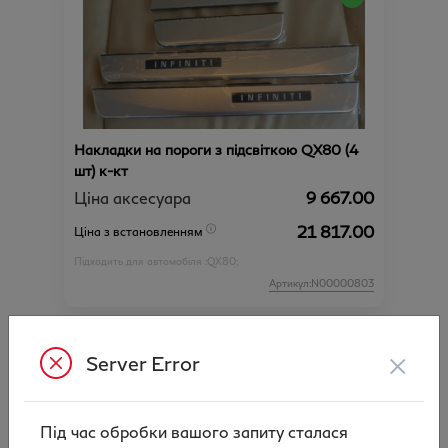
Накладки на пороги з підсвіткою QX80 (4
шт) к-кт
Ціна аксесуара
9 667.00
21 817.00
Ціна з встановленням
Підходить для автомобіля :
QX80;
Артикул:N00000803
×
Server Error
Під час обробки вашого запиту сталася