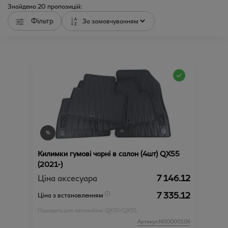
Знайдено
20
пропозицій:
Фільтр
Килимки гумові чорні в салон (4шт) QX55
(2021-)
Ціна аксесуара
7 146.12
7 335.12
Ціна з встановленням
Підходить для автомобіля :
QX50/QX55;
Артикул:N00000106