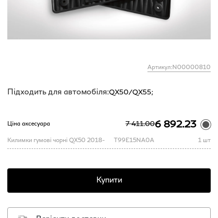
Артикул:N00000810
Підходить для автомобіля:
QX50/QX55;
6 892.23
7 411.00
Ціна аксесуара
Килимки гумові чорні QX50 2018-
T99E15NA0A
1 шт
Купити