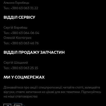
Альона Горобець
Тел.: +380 63 063 31 22
ВІДДІЛ СЕРВІСУ
Сергій Барабаш
Тел.: +380 63 064 06 04
Олексій Костогриз
Тел.: +380 63 063 46 76
ВІДДІЛ ПРОДАЖУ ЗАПЧАСТИН
Сергій Шацький
Тел.: +380 63 063 25 15
МИ У СОЦМЕРЕЖАХ
Дізнавайтеся про акції і спецпропозиції, читайте статті, залишайте
відгуки, ставте запитання на цікаві для вас тематики. Підписуйтесь
на наші співтовариства