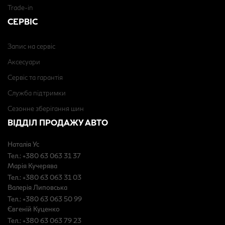
Trade-in
СЕРВІС
Запис на сервіс
Аксесуари
Сервіс та гарантія
Служба підтримки
Сезонне зберігання шин
ВІДДІЛ ПРОДАЖУ АВТО
Наталія Ус
Тел.: +380 63 063 31 37
Марія Кучерява
Тел.: +380 63 063 31 03
Валерія Липовська
Тел.: +380 63 063 50 99
Євгеній Куценко
Тел.: +380 63 063 79 23