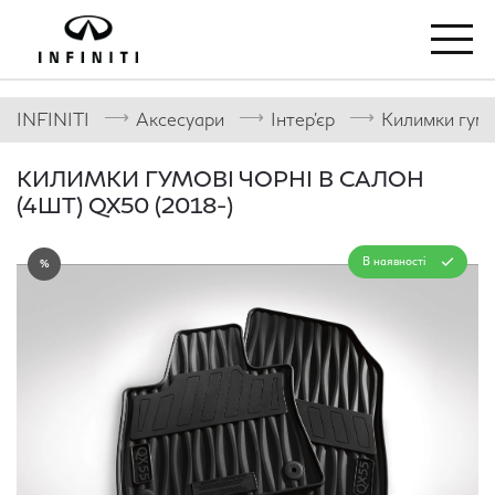
⟶
⟶
⟶
INFINITI
Аксесуари
Інтер'єр
Килимки гумо
КИЛИМКИ ГУМОВІ ЧОРНІ В САЛОН
(4ШТ) QX50 (2018-)
В наявності