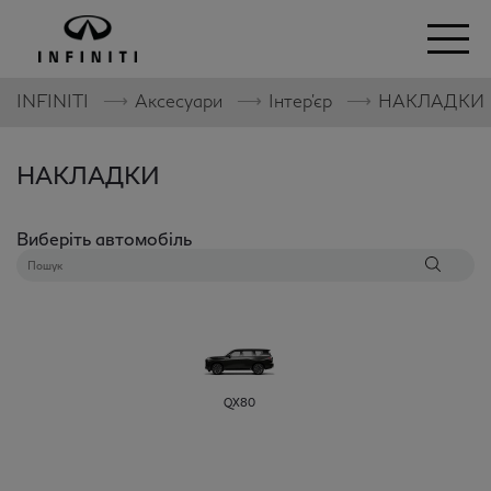
⟶
⟶
⟶
INFINITI
Аксесуари
Інтер'єр
НАКЛАДКИ
НАКЛАДКИ
Виберіть автомобіль
QX80