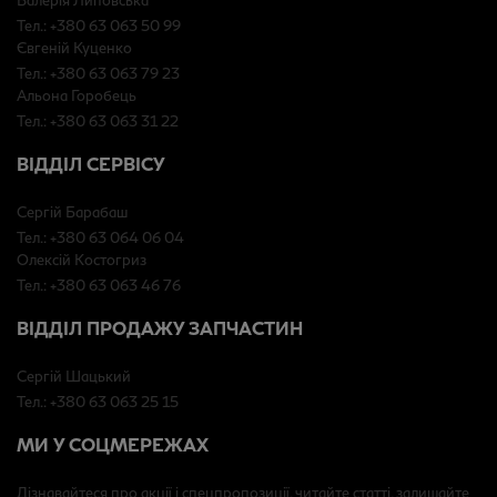
Тел.: +380 63 063 50 99
Євгеній Куценко
Тел.: +380 63 063 79 23
Альона Горобець
Тел.: +380 63 063 31 22
ВІДДІЛ СЕРВІСУ
Сергій Барабаш
Тел.: +380 63 064 06 04
Олексій Костогриз
Тел.: +380 63 063 46 76
ВІДДІЛ ПРОДАЖУ ЗАПЧАСТИН
Сергій Шацький
Тел.: +380 63 063 25 15
МИ У СОЦМЕРЕЖАХ
Дізнавайтеся про акції і спецпропозиції, читайте статті, залишайте