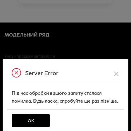
МОДЕЛЬНИЙ РЯД
Умови продажу автомобілів
Договір викупу вживаного автомобіля (ФО)
×
Server Error
Договір викупу вживаного автомобіля (ЮО)
Умови технічного обслуговування
Під час обробки вашого запиту сталася
Архів
помилка. Будь ласка, спробуйте ще раз пізніше.
Публічна оферта
Правила повернення і відшкодування
ОК
ПОСЛУГИ