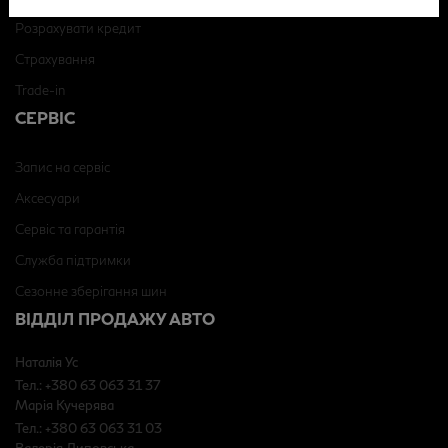
Розрахувати кредит
Страхування
Trade-in
СЕРВІС
Запис на сервіс
Аксесуари
Сервіс та гарантія
Служба підтримки
Сезонне зберігання шин
ВІДДІЛ ПРОДАЖУ АВТО
Наталія Ус
Тел.: +380 63 063 31 37
Марія Кучерява
Тел.: +380 63 063 31 03
Валерія Липовська