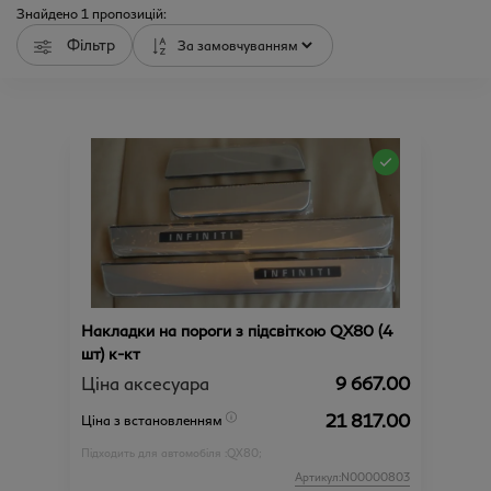
Знайдено
1
пропозицій:
Фільтр
Накладки на пороги з підсвіткою QX80 (4
шт) к-кт
Ціна аксесуара
9 667.00
21 817.00
Ціна з встановленням
Підходить для автомобіля :
QX80;
Артикул:N00000803