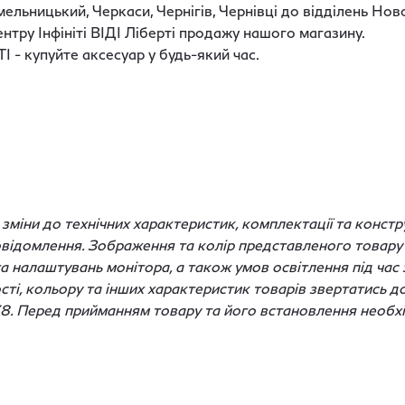
Хмельницький, Черкаси, Чернігів, Чернівці до відділень Н
нтру Інфініті ВІДІ Ліберті продажу нашого магазину.
 - купуйте аксесуар у будь-який час.
міни до технічних характеристик, комплектації та констру
відомлення. Зображення та колір представленого товару 
 та налаштувань монітора, а також умов освітлення під ча
ості, кольору та інших характеристик товарів звертатись д
38. Перед прийманням товару та його встановлення необхі