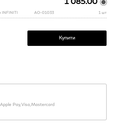
1 085.00
м INFINITI
AO-01033
1 шт
Купити
Apple Pay,
Visa,
Mastercard