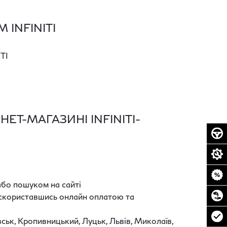
INFINITI
TI
ЕТ-МАГАЗИНІ INFINITI-
або пошуком на сайті
і скориставшись онлайн оплатою та
вськ, Кропивницький, Луцьк, Львів, Миколаїв,