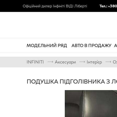
Офіційний дилер Інфініті ВІДІ Ліберті
Тел.: +38
МОДЕЛЬНИЙ РЯД
АВТО В ПРОДАЖУ
А
⟶
⟶
⟶
INFINITI
Аксесуари
Інтер'єр
О
ПОДУШКА ПІДГОЛІВНИКА З Л