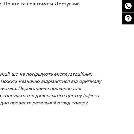
ової Пошти та поштомати. Доступний
кції, що не погіршують експлуатаційних
можуть незначно відрізнятися від оригіналу
с зйомки. Переконливе прохання для
о консультантів дилерського центру Інфініті
дно провести ретельний огляд товару.