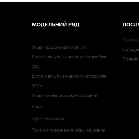
МОДЕЛЬНИЙ РЯД
ПОСЛ
Розраху
Умови продажу автомобілів
Страхув
Договір викупу вживаного автомобіля
Trade-in
(ФО)
Договір викупу вживаного автомобіля
(ЮО)
Умови технічного обслуговування
Архів
Публічна оферта
Правила повернення і відшкодування