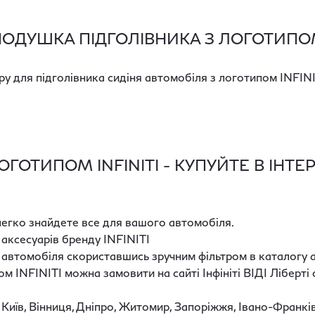
ОДУШКА ПІДГОЛІВНИКА З ЛОГОТИПОМ 
у для підголівника сидіня автомобіля з логотипом INFINI
ОТИПОМ INFINITI - КУПУЙТЕ В ІНТЕРН
и легко знайдете все для вашого автомобіля.
 аксесуарів бренду INFINITI
 автомобіля скориставшись зручним фільтром в каталогу 
м INFINITI можна замовити на сайті Інфініті ВІДІ Ліберт
 Київ, Вінниця, Дніпро, Житомир, Запоріжжя, Івано-Франкі