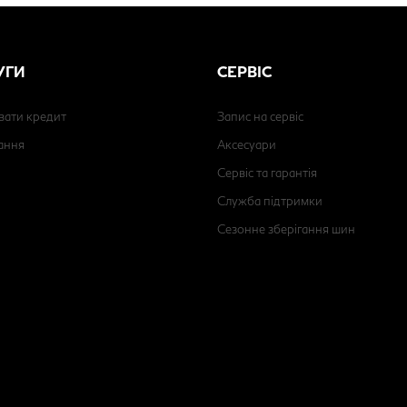
УГИ
СЕРВІС
вати кредит
Запис на сервіс
ання
Аксесуари
Сервіс та гарантія
Служба підтримки
Сезонне зберігання шин