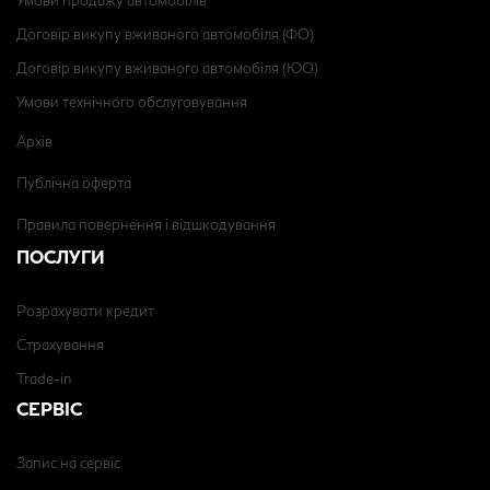
Умови продажу автомобілів
Договір викупу вживаного автомобіля (ФО)
Договір викупу вживаного автомобіля (ЮО)
Умови технічного обслуговування
Архів
Публічна оферта
Правила повернення і відшкодування
ПОСЛУГИ
Розрахувати кредит
Страхування
Trade-in
СЕРВІС
Запис на сервіс