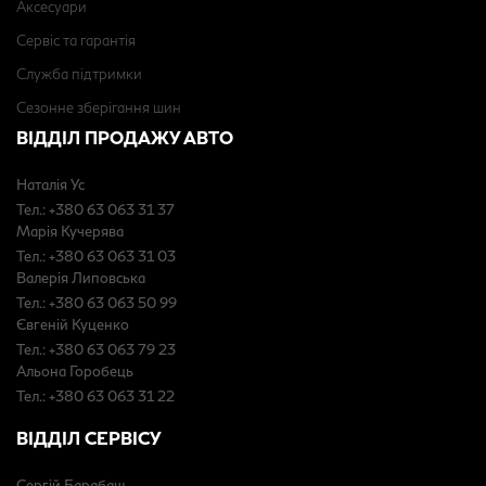
Аксесуари
Сервіс та гарантія
Служба підтримки
Сезонне зберігання шин
ВІДДІЛ ПРОДАЖУ АВТО
Наталія Ус
Тел.: +380 63 063 31 37
Марія Кучерява
Тел.: +380 63 063 31 03
Валерія Липовська
Тел.: +380 63 063 50 99
Євгеній Куценко
Тел.: +380 63 063 79 23
Альона Горобець
Тел.: +380 63 063 31 22
ВІДДІЛ СЕРВІСУ
Сергій Барабаш