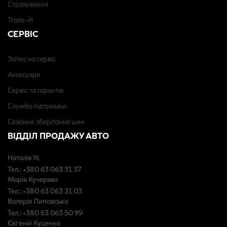
Страхування
Trade-in
СЕРВІС
Запис на сервіс
Аксесуари
Сервіс та гарантія
Служба підтримки
Сезонне зберігання шин
ВІДДІЛ ПРОДАЖУ АВТО
Наталія Ус
Тел.: +380 63 063 31 37
Марія Кучерява
Тел.: +380 63 063 31 03
Валерія Липовська
Тел.: +380 63 063 50 99
Євгеній Куценко