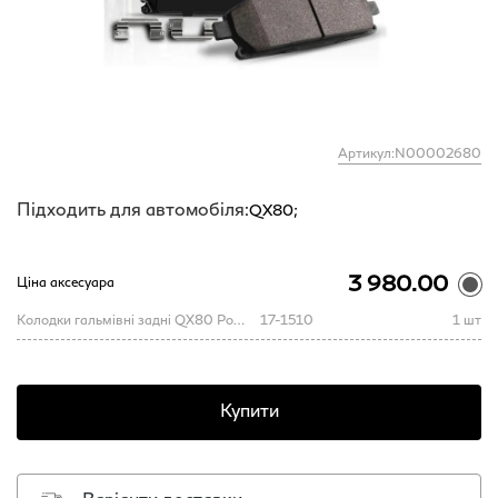
Артикул:N00002680
Підходить для автомобіля:
QX80;
3 980.00
Ціна аксесуара
Колодки гальмівні задні QX80 PowerStop
17-1510
1 шт
Купити