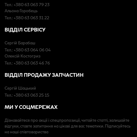
Тел.: +380 63 063 79 23
Альона Горобець
Тел.: +380 63 063 31 22
ВІДДІЛ СЕРВІСУ
Сергій Барабаш
Тел.: +380 63 064 06 04
Олексій Костогриз
Тел.: +380 63 063 46 76
ВІДДІЛ ПРОДАЖУ ЗАПЧАСТИН
Сергій Шацький
Тел.: +380 63 063 25 15
МИ У СОЦМЕРЕЖАХ
Дізнавайтеся про акції і спецпропозиції, читайте статті, залишайте
відгуки, ставте запитання на цікаві для вас тематики. Підписуйтесь
на наші співтовариства