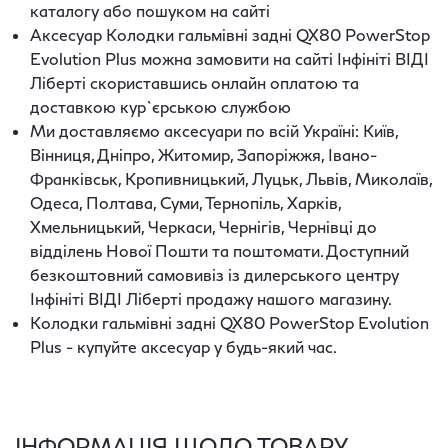
каталогу або пошуком на сайті
Аксесуар Колодки гальмівні задні QX80 PowerStop
Evolution Plus можна замовити на сайті Інфініті ВІДІ
Ліберті скориставшись онлайн оплатою та
доставкою кур`єрською службою
Ми доставляємо аксесуари по всій Україні: Київ,
Вінниця, Дніпро, Житомир, Запоріжжя, Івано-
Франківськ, Кропивницький, Луцьк, Львів, Миколаїв,
Одеса, Полтава, Суми, Тернопіль, Харків,
Хмельницький, Черкаси, Чернігів, Чернівці до
відділень Нової Пошти та поштомати. Доступний
безкоштовний самовивіз із дилерського центру
Інфініті ВІДІ Ліберті продажу нашого магазину.
Колодки гальмівні задні QX80 PowerStop Evolution
Plus - купуйте аксесуар у будь-який час.
ІНФОРМАЦІЯ ЩОДО ТОВАРУ