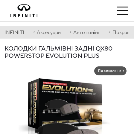
⟶
⟶
⟶
INFINITI
Аксесуари
Автотюнінг
Покращен
КОЛОДКИ ГАЛЬМІВНІ ЗАДНІ QX80
POWERSTOP EVOLUTION PLUS
Під замовлення