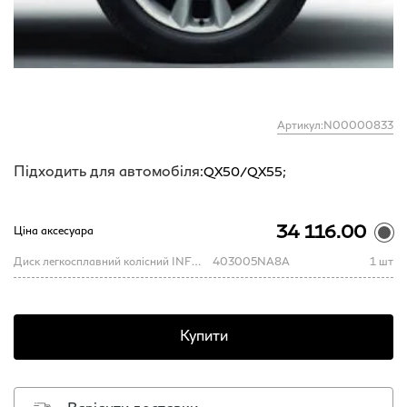
Артикул:N00000833
Підходить для автомобіля:
QX50/QX55;
34 116.00
Ціна аксесуара
Диск легкосплавний колісний INFINITI QX50 R19 х 7,5
403005NA8A
1 шт
Купити