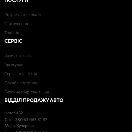
Розрахувати кредит
Страхування
Trade-in
СЕРВІС
Запис на сервіс
Аксесуари
Сервіс та гарантія
Служба підтримки
Сезонне зберігання шин
ВІДДІЛ ПРОДАЖУ АВТО
Наталія Ус
Тел.: +380 63 063 31 37
Марія Кучерява