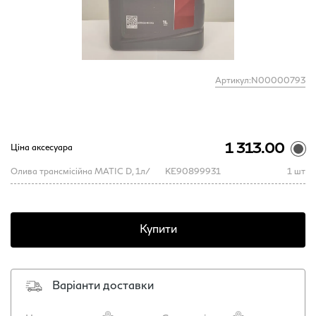
Артикул:N00000793
1 313.00
Ціна аксесуара
Олива трансмісійна MATIC D, 1л/
KE90899931
1 шт
Купити
Варіанти доставки