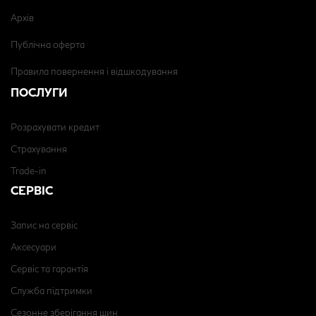
Архів
Публічна оферта
Правила повернення і відшкодування
ПОСЛУГИ
Розрахувати кредит
Страхування
Trade-in
СЕРВІС
Запис на сервіс
Аксесуари
Сервіс та гарантія
Служба підтримки
Сезонне зберігання шин