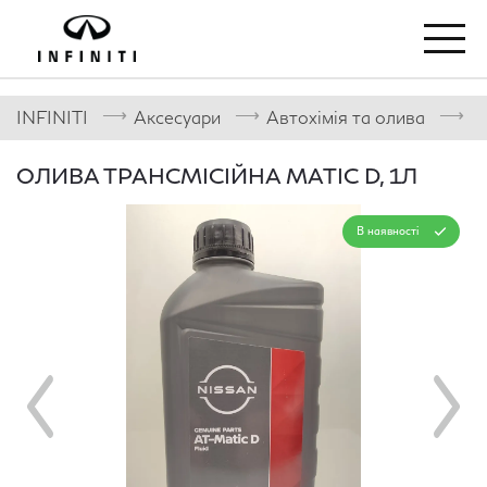
⟶
⟶
⟶
INFINITI
Аксесуари
Автохімія та олива
А
ОЛИВА ТРАНСМІСІЙНА MATIC D, 1Л
В наявності