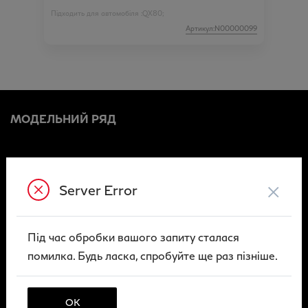
Підходить для автомобіля :
QX80;
Артикул:N00000099
МОДЕЛЬНИЙ РЯД
Умови продажу автомобілів
×
Server Error
Договір викупу вживаного автомобіля (ФО)
Договір викупу вживаного автомобіля (ЮО)
Умови технічного обслуговування
Під час обробки вашого запиту сталася
помилка. Будь ласка, спробуйте ще раз пізніше.
Архів
Публічна оферта
ОК