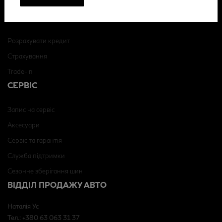
Правила повернення і відшкодування
ПОСЛУГИ
Розрахувати кредит
Страхування
Trade-in
СЕРВІС
Запис на сервіс
Аксесуари
Сервіс та гарантія
Служба підтримки
Сезонне зберігання шин
ВІДДІЛ ПРОДАЖУ АВТО
Наталія Ус
Тел.: +380 63 063 31 37