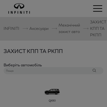
ЗАХИСТ
Механічний
⟶
⟶
⟶
INFINITI
Аксесуари
КПП ТА
захист авто
РКПП
ЗАХИСТ КПП ТА РКПП
Виберіть автомобіль
QX80