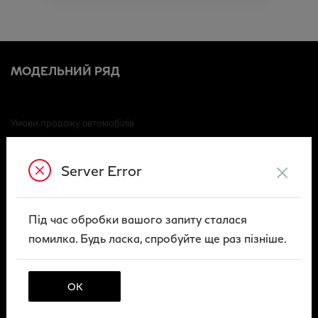
МОДЕЛЬНИЙ РЯД
Умови продажу автомобілів
Договір викупу вживаного автомобіля (ФО)
×
Договір викупу вживаного автомобіля (ЮО)
Server Error
Умови технічного обслуговування
Архів
Під час обробки вашого запиту сталася
помилка. Будь ласка, спробуйте ще раз пізніше.
Публічна оферта
Правила повернення і відшкодування
ОК
ПОСЛУГИ