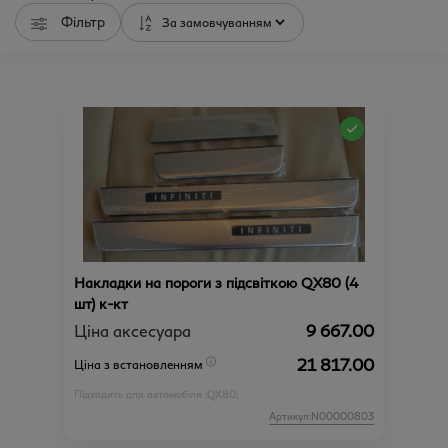
Фільтр
Накладки на пороги з підсвіткою QX80 (4
шт) к-кт
Ціна аксесуара
9 667.00
21 817.00
Ціна з встановленням
Підходить для автомобіля :
QX80;
Артикул:N00000803