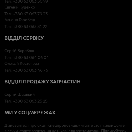
Тел.: +380 63 063 50 99
Євгеній Куценко
Тел.: +380 63 063 79 23
Альона Горобець
Тел.: +380 63 063 31 22
ВІДДІЛ СЕРВІСУ
Сергій Барабаш
Тел.: +380 63 064 06 04
Олексій Костогриз
Тел.: +380 63 063 46 76
ВІДДІЛ ПРОДАЖУ ЗАПЧАСТИН
Сергій Шацький
Тел.: +380 63 063 25 15
МИ У СОЦМЕРЕЖАХ
Дізнавайтеся про акції і спецпропозиції, читайте статті, залишайте
відгуки, ставте запитання на цікаві для вас тематики. Підписуйтесь