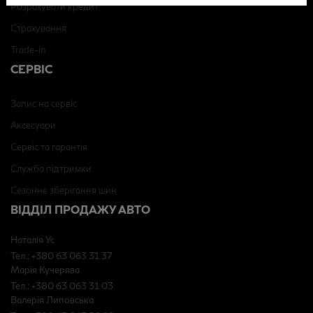
Розрахувати кредит
Страхування
Trade-in
СЕРВІС
Запис на сервіс
Аксесуари
Сервіс та гарантія
Служба підтримки
Сезонне зберігання шин
ВІДДІЛ ПРОДАЖУ АВТО
Наталія Ус
Тел.: +380 63 063 31 37
Марія Кучерява
Тел.: +380 63 063 31 03
Валерія Липовська