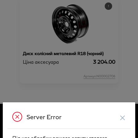
Диск колісний металевий R18 (чорний)
Ціна аксесуара
3 204.00
Артикул:N00002706
×
Server Error
МОДЕЛЬНИЙ РЯД
Під час обробки вашого запиту сталася