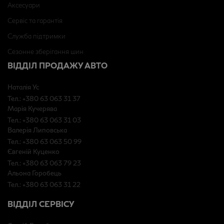
Аксесуари
Сервіс та гарантія
Служба підтримки
Сезонне зберігання шин
ВІДДІЛ ПРОДАЖУ АВТО
Наталія Ус
Тел.: +380 63 063 31 37
Марія Кучерява
Тел.: +380 63 063 31 03
Валерія Липовська
Тел.: +380 63 063 50 99
Євгеній Куценко
Тел.: +380 63 063 79 23
Альона Горобець
Тел.: +380 63 063 31 22
ВІДДІЛ СЕРВІСУ