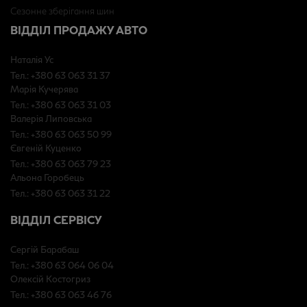
Сезонне зберігання шин
ВІДДІЛ ПРОДАЖУ АВТО
Наталія Ус
Тел.: +380 63 063 31 37
Марія Кучерява
Тел.: +380 63 063 31 03
Валерія Липовська
Тел.: +380 63 063 50 99
Євгеній Куценко
Тел.: +380 63 063 79 23
Альона Горобець
Тел.: +380 63 063 31 22
ВІДДІЛ СЕРВІСУ
Сергій Барабаш
Тел.: +380 63 064 06 04
Олексій Костогриз
Тел.: +380 63 063 46 76