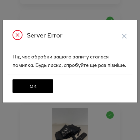
×
Server Error
Під час обробки вашого запиту сталася
помилка. Будь ласка, спробуйте ще раз пізніше.
Брелок з карабіном логотип Infiniti
Ціна аксесуара
365.00
ОК
Артикул:N00000818