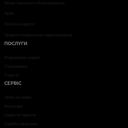
Умови технічного обслуговування
Архів
Публічна оферта
Правила повернення і відшкодування
ПОСЛУГИ
Розрахувати кредит
Страхування
Trade-in
СЕРВІС
Запис на сервіс
Аксесуари
Сервіс та гарантія
Служба підтримки