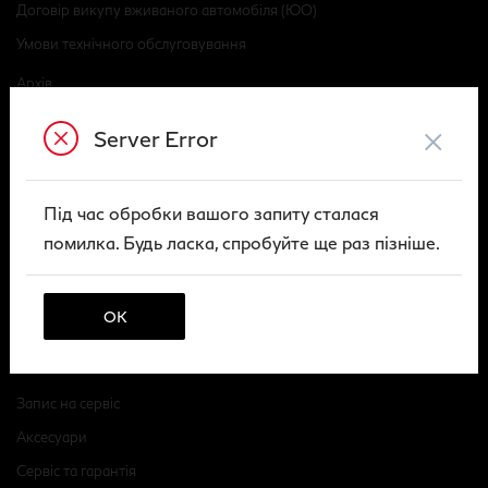
Договір викупу вживаного автомобіля (ЮО)
Умови технічного обслуговування
Архів
Публічна оферта
×
Server Error
Правила повернення і відшкодування
ПОСЛУГИ
Під час обробки вашого запиту сталася
помилка. Будь ласка, спробуйте ще раз пізніше.
Розрахувати кредит
Страхування
ОК
Trade-in
СЕРВІС
Запис на сервіс
Аксесуари
Сервіс та гарантія