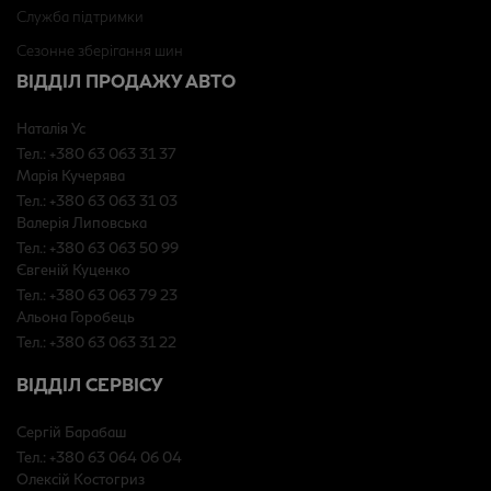
Служба підтримки
Сезонне зберігання шин
ВІДДІЛ ПРОДАЖУ АВТО
Наталія Ус
Тел.: +380 63 063 31 37
Марія Кучерява
Тел.: +380 63 063 31 03
Валерія Липовська
Тел.: +380 63 063 50 99
Євгеній Куценко
Тел.: +380 63 063 79 23
Альона Горобець
Тел.: +380 63 063 31 22
ВІДДІЛ СЕРВІСУ
Сергій Барабаш
Тел.: +380 63 064 06 04
Олексій Костогриз